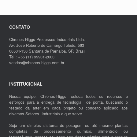
CONTATO
Chronos-Higgs Processos Industriais Ltda.
Av. José Roberto de Camargo Toledo, 563
06504-150 Santana de Parnaiba, SP, Brasil
Tel.: +55 (11) 99931-2603
vendas@chronos-higgs.com.br
INSTITUCIONAL
Nossa equipe, Chronos-Higgs, coloca todos os recursos e
esforços para a entrega de tecnologia de ponta, buscando o
“estado da arte” em cada projeto ou conceito aplicado aos
diversos Setores Industriais a que serve.
Seja um simples sistema de pesagem ou até mesmo plantas
completas de processamento químico, alimentício ou
farmacêutico, nossas soluções são desenvolvidas para o produto