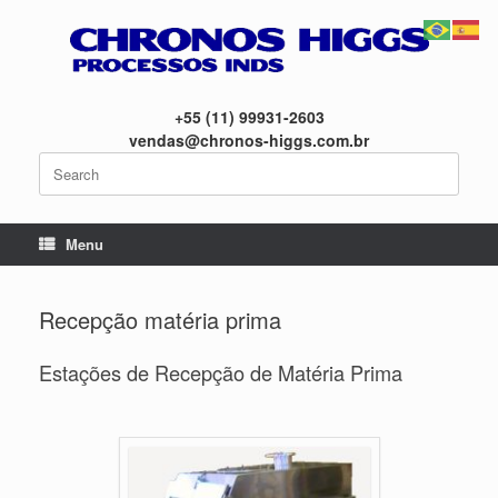
Skip
to
content
+55 (11) 99931-2603
vendas@chronos-higgs.com.br
Search
for:
Menu
Recepção matéria prima
Estações de Recepção de Matéria Prima